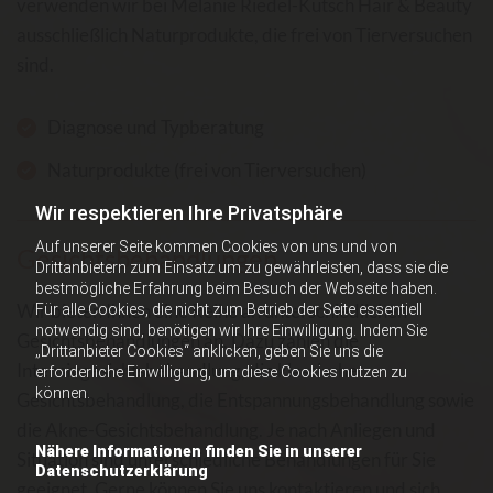
verwenden wir bei Melanie Riedel-Kutsch Hair & Beauty
ausschließlich Naturprodukte, die frei von Tierversuchen
sind.
Diagnose und Typberatung
Naturprodukte (frei von Tierversuchen)
Wir respektieren Ihre Privatsphäre
Auf unserer Seite kommen Cookies von uns und von
Gesichtsbehandlungen
Drittanbietern zum Einsatz um zu gewährleisten, dass sie die
bestmögliche Erfahrung beim Besuch der Webseite haben.
Wir bieten Ihnen eine Reihe an unterschiedlichen
Für alle Cookies, die nicht zum Betrieb der Seite essentiell
notwendig sind, benötigen wir Ihre Einwilligung. Indem Sie
Gesichtsbehandlungen an. Dazu zählen die
„Drittanbieter Cookies“ anklicken, geben Sie uns die
Intensivgesichtsbehandlung, die klassische
erforderliche Einwilligung, um diese Cookies nutzen zu
können.
Gesichtsbehandlung, die Entspannungsbehandlung sowie
die Akne-Gesichtsbehandlung. Je nach Anliegen und
Nähere Informationen finden Sie in unserer
Situation sind unterschiedliche Behandlungen für Sie
Datenschutzerklärung
geeignet. Gerne können Sie uns kontaktieren und sich