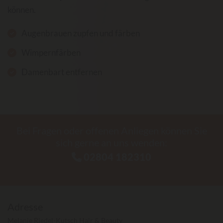
können.
Augenbrauen zupfen und färben
Wimpernfärben
Damenbart entfernen
Bei Fragen oder offenen Anliegen können Sie
sich gerne an uns wenden:
02804 182310

Adresse
Melanie Riedel-Kutsch Hair & Beauty